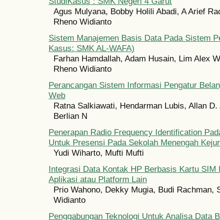
StudiKasus : SMK Negeri 4 Garut
Agus Mulyana, Bobby Holili Abadi, A Arief R
Rheno Widianto
Sistem Manajemen Basis Data Pada Sistem Pe
Kasus: SMK AL-WAFA)
Farhan Hamdallah, Adam Husain, Lim Alex Wi
Rheno Widianto
Perancangan Sistem Informasi Pengatur Belan
Web
Ratna Salkiawati, Hendarman Lubis, Allan D.
Berlian N
Penerapan Radio Frequency Identification Pada
Untuk Presensi Pada Sekolah Menengah Keju
Yudi Wiharto, Mufti Mufti
Integrasi Data Kontak HP Berbasis Kartu SI
Aplikasi atau Platform Lain
Prio Wahono, Dekky Mugia, Budi Rachman, 
Widianto
Penggabungan Teknologi Untuk Analisa Data B