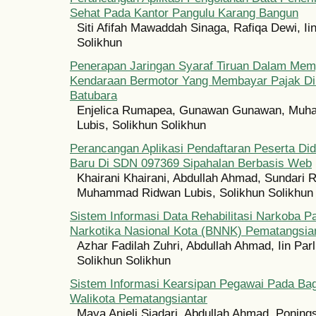
Sehat Pada Kantor Pangulu Karang Bangun
Siti Afifah Mawaddah Sinaga, Rafiqa Dewi, Iin
Solikhun
Penerapan Jaringan Syaraf Tiruan Dalam Mem
Kendaraan Bermotor Yang Membayar Pajak Di
Batubara
Enjelica Rumapea, Gunawan Gunawan, Mu
Lubis, Solikhun Solikhun
Perancangan Aplikasi Pendaftaran Peserta Did
Baru Di SDN 097369 Sipahalan Berbasis Web
Khairani Khairani, Abdullah Ahmad, Sundari 
Muhammad Ridwan Lubis, Solikhun Solikhun
Sistem Informasi Data Rehabilitasi Narkoba 
Narkotika Nasional Kota (BNNK) Pematangsia
Azhar Fadilah Zuhri, Abdullah Ahmad, Iin Parl
Solikhun Solikhun
Sistem Informasi Kearsipan Pegawai Pada B
Walikota Pematangsiantar
Maya Anjeli Siadari, Abdullah Ahmad, Ponings