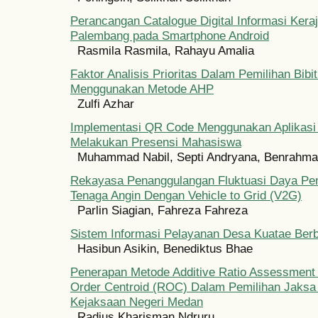
Perancangan Catalogue Digital Informasi Kera
Palembang pada Smartphone Android
Rasmila Rasmila, Rahayu Amalia
Faktor Analisis Prioritas Dalam Pemilihan Bib
Menggunakan Metode AHP
Zulfi Azhar
Implementasi QR Code Menggunakan Aplikasi 
Melakukan Presensi Mahasiswa
Muhammad Nabil, Septi Andryana, Benrahm
Rekayasa Penanggulangan Fluktuasi Daya Pem
Tenaga Angin Dengan Vehicle to Grid (V2G)
Parlin Siagian, Fahreza Fahreza
Sistem Informasi Pelayanan Desa Kuatae Ber
Hasibun Asikin, Benediktus Bhae
Penerapan Metode Additive Ratio Assessmen
Order Centroid (ROC) Dalam Pemilihan Jaksa
Kejaksaan Negeri Medan
Radius Kharisman Ndruru