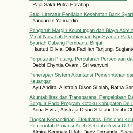
Raja Sakti Putra Harahap
Studi Literatur Penilaian Kesehatan Bank Syar
Yanuardin Yanuardin
Pengaruh Margin Keuntungan dan Biaya Admini
Minat Nasabah Pembiayaan Kpr Syariah Pada
Syariah Cabang Pembantu Binjai
Hastuti Olivia, Dika Fadillah Tanjung, Sugian
Perputaran Piutang, Perputaran Persediaan d
Debbi Chyntia Ovami, Sri wahyuni
Penerapan Sistem Akuntansi Pemerintahan dan
Keuangan
Ayu Andira, Alistraja Dison Silalah, Ratna Sa
Akuntabilitas dan Transparansi Pengelolaan D
Bergulir Pada Program Kotaku Kabupaten Deli
Anna Elvita, Alistraja Dison Silalahi, Debbi 
Tingkat Kemandirian, Efektivitas, Efisiensi K
Pemerintah Provinsi Aceh Setelah Revisi UU 
Almira Keumala Ulfah, Dedy Fernanda, Sisca