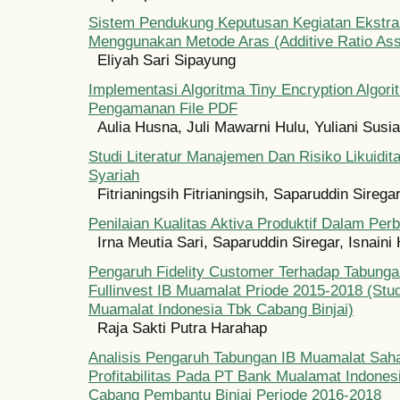
Sistem Pendukung Keputusan Kegiatan Ekstrak
Menggunakan Metode Aras (Additive Ratio As
Eliyah Sari Sipayung
Implementasi Algoritma Tiny Encryption Algor
Pengamanan File PDF
Aulia Husna, Juli Mawarni Hulu, Yuliani Susi
Studi Literatur Manajemen Dan Risiko Likuidi
Syariah
Fitrianingsih Fitrianingsih, Saparuddin Sirega
Penilaian Kualitas Aktiva Produktif Dalam Per
Irna Meutia Sari, Saparuddin Siregar, Isnaini
Pengaruh Fidelity Customer Terhadap Tabunga
Fullinvest IB Muamalat Priode 2015-2018 (Stu
Muamalat Indonesia Tbk Cabang Binjai)
Raja Sakti Putra Harahap
Analisis Pengaruh Tabungan IB Muamalat Sah
Profitabilitas Pada PT Bank Mualamat Indones
Cabang Pembantu Binjai Periode 2016-2018