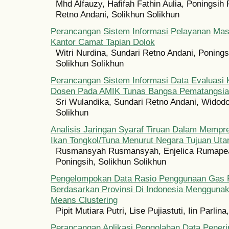
Mhd Alfauzy, Hafifah Fathin Aulia, Poningsih 
Retno Andani, Solikhun Solikhun
Perancangan Sistem Informasi Pelayanan Ma
Kantor Camat Tapian Dolok
Witri Nurdina, Sundari Retno Andani, Ponings
Solikhun Solikhun
Perancangan Sistem Informasi Data Evaluasi 
Dosen Pada AMIK Tunas Bangsa Pematangsia
Sri Wulandika, Sundari Retno Andani, Widodo
Solikhun
Analisis Jaringan Syaraf Tiruan Dalam Mempr
Ikan Tongkol/Tuna Menurut Negara Tujuan Ut
Rusmansyah Rusmansyah, Enjelica Rumapea
Poningsih, Solikhun Solikhun
Pengelompokan Data Rasio Penggunaan Gas
Berdasarkan Provinsi Di Indonesia Mengguna
Means Clustering
Pipit Mutiara Putri, Lise Pujiastuti, Iin Parlin
Perancangan Aplikasi Pengolahan Data Peneri