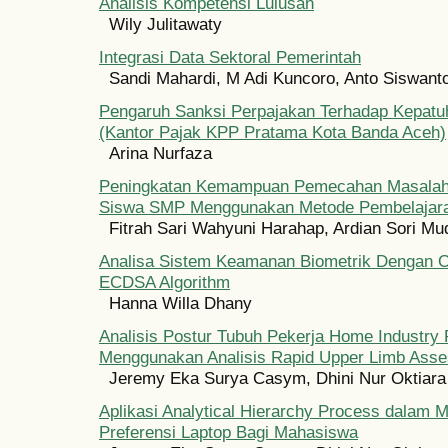
Analisis Kompetensi Lulusan
Wily Julitawaty
Integrasi Data Sektoral Pemerintah
Sandi Mahardi, M Adi Kuncoro, Anto Siswant
Pengaruh Sanksi Perpajakan Terhadap Kepatu
(Kantor Pajak KPP Pratama Kota Banda Aceh)
Arina Nurfaza
Peningkatan Kemampuan Pemecahan Masalah
Siswa SMP Menggunakan Metode Pembelajaran
Fitrah Sari Wahyuni Harahap, Ardian Sori M
Analisa Sistem Keamanan Biometrik Dengan O
ECDSA Algorithm
Hanna Willa Dhany
Analisis Postur Tubuh Pekerja Home Industry 
Menggunakan Analisis Rapid Upper Limb Ass
Jeremy Eka Surya Casym, Dhini Nur Oktiara
Aplikasi Analytical Hierarchy Process dalam M
Preferensi Laptop Bagi Mahasiswa