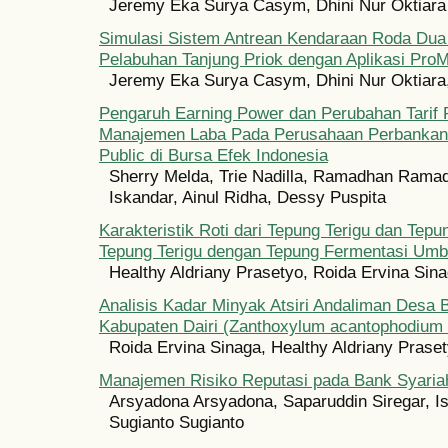
Jeremy Eka Surya Casym, Dhini Nur Oktiara
Simulasi Sistem Antrean Kendaraan Roda Dua
Pelabuhan Tanjung Priok dengan Aplikasi Pro
Jeremy Eka Surya Casym, Dhini Nur Oktiara,
Pengaruh Earning Power dan Perubahan Tarif 
Manajemen Laba Pada Perusahaan Perbankan 
Public di Bursa Efek Indonesia
Sherry Melda, Trie Nadilla, Ramadhan Rama
Iskandar, Ainul Ridha, Dessy Puspita
Karakteristik Roti dari Tepung Terigu dan Tepu
Tepung Terigu dengan Tepung Fermentasi Umb
Healthy Aldriany Prasetyo, Roida Ervina Sin
Analisis Kadar Minyak Atsiri Andaliman Desa
Kabupaten Dairi (Zanthoxylum acantophodium 
Roida Ervina Sinaga, Healthy Aldriany Prase
Manajemen Risiko Reputasi pada Bank Syaria
Arsyadona Arsyadona, Saparuddin Siregar, Is
Sugianto Sugianto