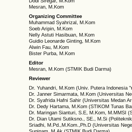
Dodi Siregar, M.Kom
Mesran, M.Kom
Organizing Committee
Muhammad Syahrizal, M.Kom
Soeb Aripin, M.Kom
Nelly Astuti Hasibuan, M.Kom
Guidio Leonarde Ginting, M.Kom
Alwin Fau, M.Kom
Bister Purba, M.Kom
Editor
Mesran, M.Kom (STMIK Budi Darma)
Reviewer
Dr. Yuhandri, M.Kom (Univ. Putera Indonesia 
Dr. Janner Simarmata, M.Kom (Universitas Ne
Dr. Syafrida Hafni Sahir (Universitas Medan A
Dr. Dedy Hartama, M.Kom (STIKOM Tunas Ba
Dr. Maringan Sianturi, S.E, M.Kom, M.MMSI 
Dr. Dian Utami Sutiksno., SE., M.Si (Politekn
Sriadhi, M.Pd.,M.Kom.,Ph.D (Universitas Neg
Suginam, M.Ak (STMIK Budi Darma)