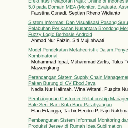
Efektifitas Pelaporan Pajak Online di Indonesi
5.0 pada Domain MEA (Monitor, Evaluate, Ass
Faustina Gunadi, Septian Rheno Widianto
Sistem Informasi Dan Visualisasi Pasang Suru
Pelabuhan Perikanan Nusantara Brondong Me
Fuzzy Logic Berbasis Android
Ahmad Nur Faizin, Siti Mujilahwati
Model Pendekatan Metaheuristik Dalam Penyel
Kombinatorial
Muhammad Iqbal, Muhammad Zarlis, Tulus T
Mawengkang
Perancangan Sistem Supply Chain Managemen
Pakan Burung di CV Ebod Jaya
Nadia Nur Halimah, Wina Witanti, Puspita Nu
Pembangunan Customer Relationship Manag
Bale Seni Barli Kota Baru Parahyangan
Elan Erlangga, Tacbir Hendro P, Fajri Rakh
Pembangunan Sistem Informasi Monitoring dan
Produksi Jersey di Rumah Idea Sublimation