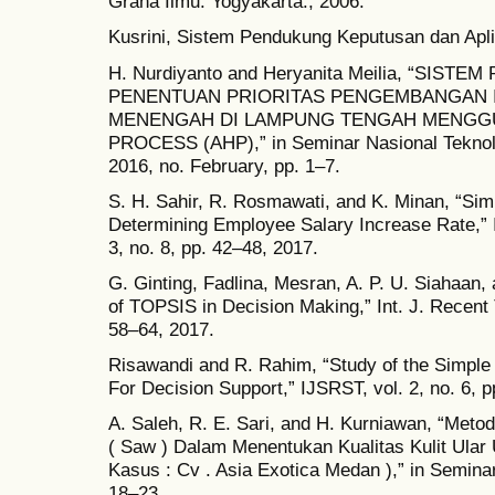
Graha Ilmu. Yogyakarta., 2006.
Kusrini, Sistem Pendukung Keputusan dan Apli
H. Nurdiyanto and Heryanita Meilia, “SI
PENENTUAN PRIORITAS PENGEMBANGAN I
MENENGAH DI LAMPUNG TENGAH MENGGU
PROCESS (AHP),” in Seminar Nasional Teknolo
2016, no. February, pp. 1–7.
S. H. Sahir, R. Rosmawati, and K. Minan, “Sim
Determining Employee Salary Increase Rate,” Int
3, no. 8, pp. 42–48, 2017.
G. Ginting, Fadlina, Mesran, A. P. U. Siahaan
of TOPSIS in Decision Making,” Int. J. Recent T
58–64, 2017.
Risawandi and R. Rahim, “Study of the Simple 
For Decision Support,” IJSRST, vol. 2, no. 6, 
A. Saleh, R. E. Sari, and H. Kurniawan, “Meto
( Saw ) Dalam Menentukan Kualitas Kulit Ular 
Kasus : Cv . Asia Exotica Medan ),” in Seminar
18–23.