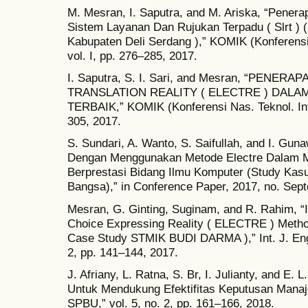
M. Mesran, I. Saputra, and M. Ariska, “Pener
Sistem Layanan Dan Rujukan Terpadu ( Slrt ) (
Kabupaten Deli Serdang ),” KOMIK (Konferensi
vol. I, pp. 276–285, 2017.
I. Saputra, S. I. Sari, and Mesran, “PENE
TRANSLATION REALITY ( ELECTRE ) DAL
TERBAIK,” KOMIK (Konferensi Nas. Teknol. Inf.
305, 2017.
S. Sundari, A. Wanto, S. Saifullah, and I. G
Dengan Menggunakan Metode Electre Dalam 
Berprestasi Bidang Ilmu Komputer (Study Ka
Bangsa),” in Conference Paper, 2017, no. Sep
Mesran, G. Ginting, Suginam, and R. Rahim, “I
Choice Expressing Reality ( ELECTRE ) Method 
Case Study STMIK BUDI DARMA ),” Int. J. Eng.
2, pp. 141–144, 2017.
J. Afriany, L. Ratna, S. Br, I. Julianty, and 
Untuk Mendukung Efektifitas Keputusan Mana
SPBU,” vol. 5, no. 2, pp. 161–166, 2018.