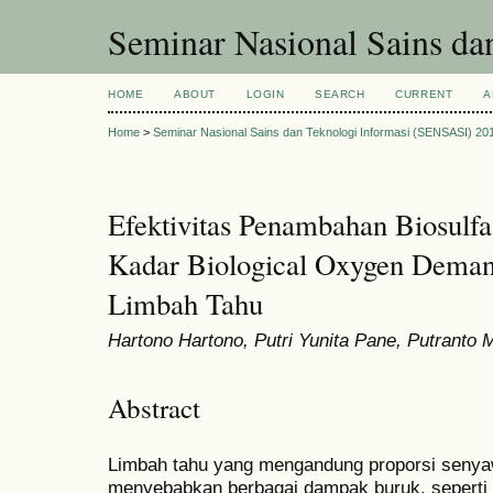
Seminar Nasional Sains d
HOME
ABOUT
LOGIN
SEARCH
CURRENT
A
Home
>
Seminar Nasional Sains dan Teknologi Informasi (SENSASI) 20
Efektivitas Penambahan Biosul
Kadar Biological Oxygen Dema
Limbah Tahu
Hartono Hartono, Putri Yunita Pane, Putranto M
Abstract
Limbah tahu yang mengandung proporsi senyaw
menyebabkan berbagai dampak buruk, seperti po