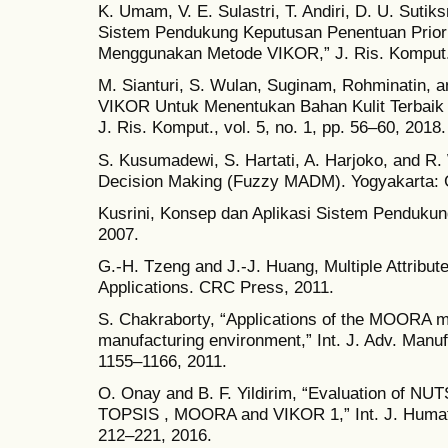
K. Umam, V. E. Sulastri, T. Andiri, D. U. Suti
Sistem Pendukung Keputusan Penentuan Prior
Menggunakan Metode VIKOR,” J. Ris. Komput., v
M. Sianturi, S. Wulan, Suginam, Rohminatin, 
VIKOR Untuk Menentukan Bahan Kulit Terbaik
J. Ris. Komput., vol. 5, no. 1, pp. 56–60, 2018.
S. Kusumadewi, S. Hartati, A. Harjoko, and R.
Decision Making (Fuzzy MADM). Yogyakarta: G
Kusrini, Konsep dan Aplikasi Sistem Pendukun
2007.
G.-H. Tzeng and J.-J. Huang, Multiple Attribu
Applications. CRC Press, 2011.
S. Chakraborty, “Applications of the MOORA m
manufacturing environment,” Int. J. Adv. Manuf.
1155–1166, 2011.
O. Onay and B. F. Yildirim, “Evaluation of NU
TOPSIS , MOORA and VIKOR 1,” Int. J. Humatiti
212–221, 2016.