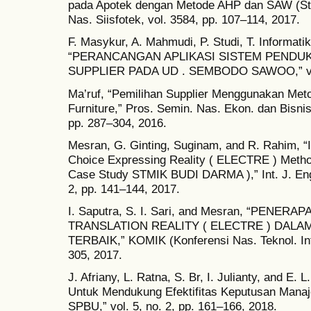
pada Apotek dengan Metode AHP dan SAW (Stu
Nas. Siisfotek, vol. 3584, pp. 107–114, 2017.
F. Masykur, A. Mahmudi, P. Studi, T. Informati
“PERANCANGAN APLIKASI SISTEM PENDU
SUPPLIER PADA UD . SEMBODO SAWOO,” vol. 
Ma’ruf, “Pemilihan Supplier Menggunakan Met
Furniture,” Pros. Semin. Nas. Ekon. dan Bisn
pp. 287–304, 2016.
Mesran, G. Ginting, Suginam, and R. Rahim, “I
Choice Expressing Reality ( ELECTRE ) Method 
Case Study STMIK BUDI DARMA ),” Int. J. Eng.
2, pp. 141–144, 2017.
I. Saputra, S. I. Sari, and Mesran, “PENE
TRANSLATION REALITY ( ELECTRE ) DAL
TERBAIK,” KOMIK (Konferensi Nas. Teknol. Inf.
305, 2017.
J. Afriany, L. Ratna, S. Br, I. Julianty, and 
Untuk Mendukung Efektifitas Keputusan Mana
SPBU,” vol. 5, no. 2, pp. 161–166, 2018.