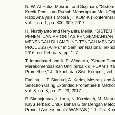
N. W. Al-Hafiz, Mesran, and Suginam, “Sist
Kredit Pemilikan Rumah Menerapkan Multi-Obje
Ratio Analysis ( Moora ),” KOMIK (Konferensi 
vol. I, no. 1, pp. 306–309, 2017.
H. Nurdiyanto and Heryanita Meilia, “SI
PENENTUAN PRIORITAS PENGEMBANGAN I
MENENGAH DI LAMPUNG TENGAH MENGGU
PROCESS (AHP),” in Seminar Nasional Teknolo
2016, no. February, pp. 1–7.
T. Imandasari and A. P. Windarto, “Sistem P
Merekomendasikan Unit Terbaik di PDAM Tirt
Promethee,” J. Teknol. dan Sist. Komput., vol. 
Fadlina, L. T. Sianturi, A. Karim, Mesran, and 
Selection Using Extended Promethee II Method,
vol. 3, no. 8, pp. 21–29, 2017.
P. Simanjuntak, I. Irma, N. Kurniasih, M. Mes
Kayu Terbaik Untuk Bahan Gitar Dengan Meto
Product Assessment ( WASPAS ),” J. Ris. Kompu