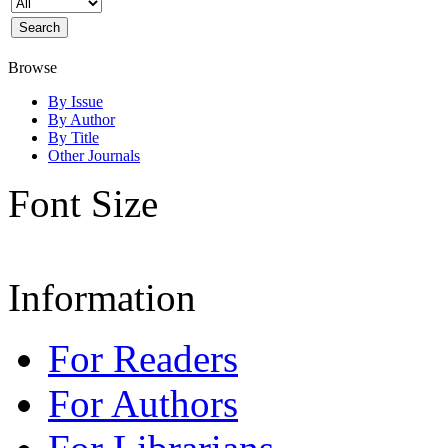
Browse
By Issue
By Author
By Title
Other Journals
Font Size
Information
For Readers
For Authors