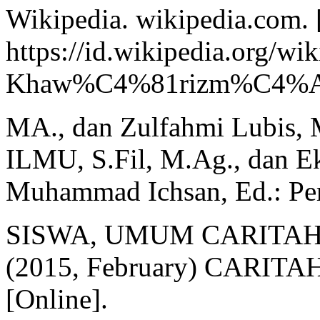
Wikipedia. wikipedia.com. 
https://id.wikipedia.o
Khaw%C4%81rizm%C4%
MA., dan Zulfahmi Lubis,
ILMU, S.Fil, M.Ag., dan E
Muhammad Ichsan, Ed.: Per
SISWA, UMUM CARITAH
(2015, February) CARITA
[Online].