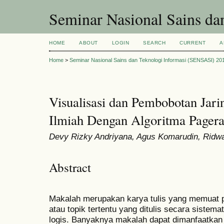
Seminar Nasional Sains d
HOME
ABOUT
LOGIN
SEARCH
CURRENT
A
Home
>
Seminar Nasional Sains dan Teknologi Informasi (SENSASI) 20
Visualisasi dan Pembobotan Jari
Ilmiah Dengan Algoritma Pager
Devy Rizky Andriyana, Agus Komarudin, Ridwa
Abstract
Makalah merupakan karya tulis yang memuat p
atau topik tertentu yang ditulis secara sistema
logis. Banyaknya makalah dapat dimanfaatkan 