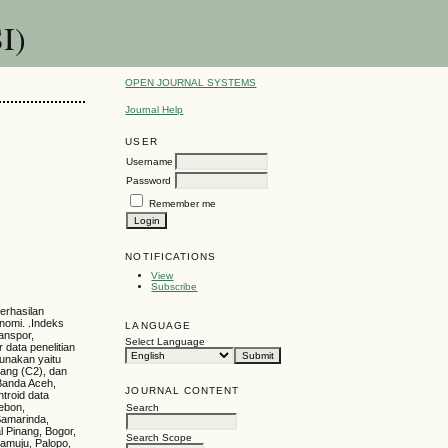
I)
OPEN JOURNAL SYSTEMS
Journal Help
USER
Username
Password
Remember me
NOTIFICATIONS
View
Subscribe
erhasilan
nomi. .Indeks
LANGUAGE
anspor,
Select Language
 data penelitian
gunakan yaitu
dang (C2), dan
 Banda Aceh,
JOURNAL CONTENT
troid data
ebon,
Search
Samarinda,
 Pinang, Bogor,
Search Scope
amuju, Palopo,