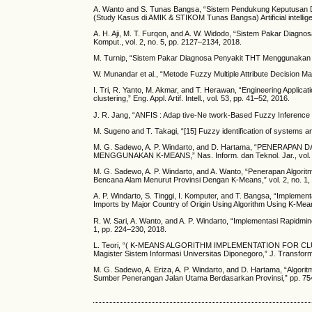
A. Wanto and S. Tunas Bangsa, “Sistem Pendukung Keputusan
(Study Kasus di AMIK & STIKOM Tunas Bangsa) Artificial intelli
A. H. Aji, M. T. Furqon, and A. W. Widodo, “Sistem Pakar Diagno
Komput., vol. 2, no. 5, pp. 2127–2134, 2018.
M. Turnip, “Sistem Pakar Diagnosa Penyakit THT Menggunakan Me
W. Munandar et al., “Metode Fuzzy Multiple Attribute Decision Ma
I. Tri, R. Yanto, M. Akmar, and T. Herawan, “Engineering Applications
clustering,” Eng. Appl. Artif. Intell., vol. 53, pp. 41–52, 2016.
J. R. Jang, “ANFIS : Adap tive-Ne twork-Based Fuzzy Inference S
M. Sugeno and T. Takagi, “[15] Fuzzy identification of systems an
M. G. Sadewo, A. P. Windarto, and D. Hartama, “PENER
MENGGUNAKAN K-MEANS,” Nas. Inform. dan Teknol. Jar., vol. 2,
M. G. Sadewo, A. P. Windarto, and A. Wanto, “Penerapan Algor
Bencana Alam Menurut Provinsi Dengan K-Means,” vol. 2, no. 1,
A. P. Windarto, S. Tinggi, I. Komputer, and T. Bangsa, “Implemen
Imports by Major Country of Origin Using Algorithm Using K-Means
R. W. Sari, A. Wanto, and A. P. Windarto, “Implementasi Rapidm
1, pp. 224–230, 2018.
L. Teori, “( K-MEANS ALGORITHM IMPLEMENTATION FOR CL
Magister Sistem Informasi Universitas Diponegoro,” J. Transform.
M. G. Sadewo, A. Eriza, A. P. Windarto, and D. Hartama, “Alg
Sumber Penerangan Jalan Utama Berdasarkan Provinsi,” pp. 75