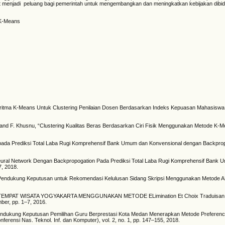
pat menjadi peluang bagi pemerintah untuk mengembangkan dan meningkatkan kebijakan dibi
 K-Means
lgoritma K-Means Untuk Clustering Penilaian Dosen Berdasarkan Indeks Kepuasan Mahasisw
, and F. Khusnu, “Clustering Kualitas Beras Berdasarkan Ciri Fisik Menggunakan Metode K-M
ST pada Prediksi Total Laba Rugi Komprehensif Bank Umum dan Konvensional dengan Backprop
ur Neural Network Dengan Backpropogation Pada Prediksi Total Laba Rugi Komprehensif Bank
7, 2018.
stem Pendukung Keputusan untuk Rekomendasi Kelulusan Sidang Skripsi Menggunakan Metode 
EMPAT WISATA YOGYAKARTA MENGGUNAKAN METODE ELimination Et Choix Traduisan L
er, pp. 1–7, 2016.
m Pendukung Keputusan Pemilihan Guru Berprestasi Kota Medan Menerapkan Metode Preferenc
erensi Nas. Teknol. Inf. dan Komputer), vol. 2, no. 1, pp. 147–155, 2018.