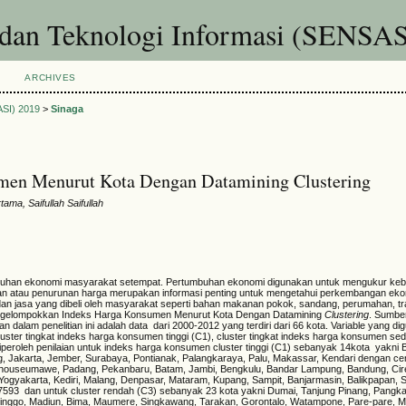
 dan Teknologi Informasi (SENSAS
ARCHIVES
ASI) 2019
>
Sinaga
men Menurut Kota Dengan Datamining Clustering
ma, Saifullah Saifullah
buhan ekonomi masyarakat setempat. Pertumbuhan ekonomi digunakan untuk mengukur keb
 atau penurunan harga merupakan informasi penting untuk mengetahui perkembangan eko
n jasa yang dibeli oleh masyarakat seperti bahan makanan pokok, sandang, perumahan, tr
Pengelompokkan Indeks Harga Konsumen Menurut Kota Dengan Datamining
Clustering
. Sumber
an dalam penelitian ini adalah data dari 2000-2012 yang terdiri dari 66 kota. Variable yang di
luster tingkat indeks harga konsumen tinggi (C1), cluster tingkat indeks harga konsumen se
iperoleh penilaian untuk indeks harga konsumen cluster tinggi (C1) sebanyak 14kota yakni
 Jakarta, Jember, Surabaya, Pontianak, Palangkaraya, Palu, Makassar, Kendari dengan cen
 Lhouseumawe, Padang, Pekanbaru, Batam, Jambi, Bengkulu, Bandar Lampung, Bandung, Cir
Yogyakarta, Kediri, Malang, Denpasar, Mataram, Kupang, Sampit, Banjarmasin, Balikpapan, 
593 dan untuk cluster rendah (C3) sebanyak 23 kota yakni Dumai, Tanjung Pinang, Pangkal
linggo, Madiun, Bima, Maumere, Singkawang, Tarakan, Gorontalo, Watampone, Pare-pare, M