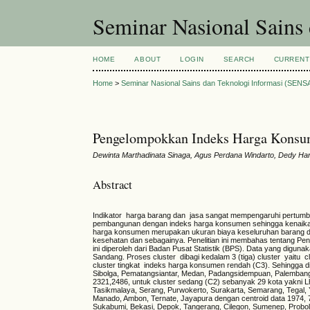
Seminar Nasional Sains
HOME
ABOUT
LOGIN
SEARCH
CURRENT
Home
>
Seminar Nasional Sains dan Teknologi Informasi (SENS
Pengelompokkan Indeks Harga Konsu
Dewinta Marthadinata Sinaga, Agus Perdana Windarto, Dedy Harta
Abstract
Indikator harga barang dan jasa sangat mempengaruhi pertum
pembangunan dengan indeks harga konsumen sehingga kenaikan
harga konsumen merupakan ukuran biaya keseluruhan barang da
kesehatan dan sebagainya. Penelitian ini membahas tentang 
ini diperoleh dari Badan Pusat Statistik (BPS). Data yang digunak
Sandang. Proses cluster dibagi kedalam 3 (tiga) cluster yaitu c
cluster tingkat indeks harga konsumen rendah (C3). Sehingga d
Sibolga, Pematangsiantar, Medan, Padangsidempuan, Palembang,
2321,2486, untuk cluster sedang (C2) sebanyak 29 kota yakni
Tasikmalaya, Serang, Purwokerto, Surakarta, Semarang, Tegal, 
Manado, Ambon, Ternate, Jayapura dengan centroid data 1974, 7
Sukabumi, Bekasi, Depok, Tangerang, Cilegon, Sumenep, Probo