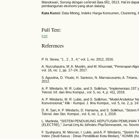
Manokwari, Sorong dengan centroid data 661, 0513. Hal ini da
pembangunan ekonomi yang akan datang.
Kata Kunci
:
Data Mining, Indeks Harga Konsumen, Clustering,
Full Text:
PDF
References
P. N. Siswa, “1 , 2 , 3 , 4,” vol. 1, no. 2012, 2016.
A. Nurzahputra, M. A. Muslim, and M. Khusniati, “Penerapan A
vol. 16, no. 1, pp. 17–24, 2017.
S. Agustina, D. Yhudo, H. Santoso, N. Marnasusanto, A. Tirtana
2012.
A. P. Windarto, M. R. Lubis, and S. Solikhun, “Implementasi J
Teknol. Inf. dan Ilmu Komput., vol. 5, no. 4, p. 411, 2018.
A. P. Windarto, M. R. Lubis, and S. Solikhun, “Model Arsitekt
Konvensional,” Klik - Kumpul. J. Ilmu Komput., vol. 5, no. 2, p. 14
D. R. Sari, A. P. Windarto, D. Hartama, and S. Solikhun, “Si
Teknol. dan Sist. Komput., vol. 6, no. 1, p. 1, 2018.
L. Marlinda, “SISTEM PENDUKUNG KEPUTUSAN PEMILIHAN T
(ELECTRE),” Jurnal.Umj.Ac.Id/Index.Php/Semnastek, no. Novemb
F. Syahputra, M. Mesran, I. Lubis, and A. P. Windarto, “Siste
Index (Studi Kasus : Dinas Pendidikan Kota Medan),” KOMIK (Konf