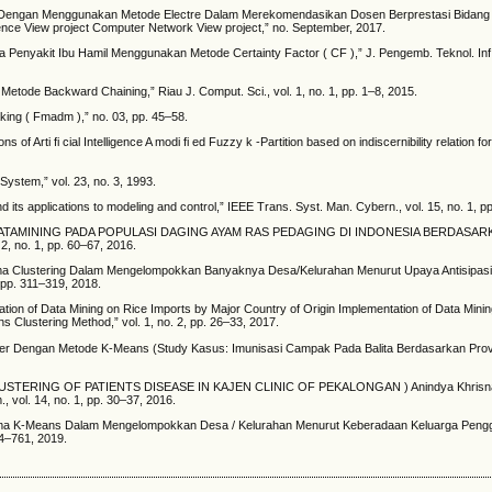
 Dengan Menggunakan Metode Electre Dalam Merekomendasikan Dosen Berprestasi Bidang
gence View project Computer Network View project,” no. September, 2017.
sa Penyakit Ibu Hamil Menggunakan Metode Certainty Factor ( CF ),” J. Pengemb. Teknol. Inf
tode Backward Chaining,” Riau J. Comput. Sci., vol. 1, no. 1, pp. 1–8, 2015.
king ( Fmadm ),” no. 03, pp. 45–58.
 of Arti fi cial Intelligence A modi fi ed Fuzzy k -Partition based on indiscernibility relation fo
ystem,” vol. 23, no. 3, 1993.
d its applications to modeling and control,” IEEE Trans. Syst. Man. Cybern., vol. 15, no. 1, p
APAN DATAMINING PADA POPULASI DAGING AYAM RAS PEDAGING DI INDONESIA BERDASA
 no. 1, pp. 60–67, 2016.
itma Clustering Dalam Mengelompokkan Banyaknya Desa/Kelurahan Menurut Upaya Antisipasi/
 pp. 311–319, 2018.
tation of Data Mining on Rice Imports by Major Country of Origin Implementation of Data Mini
 Clustering Method,” vol. 1, no. 2, pp. 26–33, 2017.
iner Dengan Metode K-Means (Study Kasus: Imunisasi Campak Pada Balita Berdasarkan Provins
USTERING OF PATIENTS DISEASE IN KAJEN CLINIC OF PEKALONGAN ) Anindya Khrisn
, vol. 14, no. 1, pp. 30–37, 2016.
oritma K-Means Dalam Mengelompokkan Desa / Kelurahan Menurut Keberadaan Keluarga Pengg
4–761, 2019.