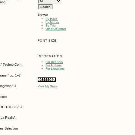
dang
Browse
By Issue
By Author
By Title
Other Journals
FONT SIZE
INFORMATION
For Readers
a,” Techno.Com,
For Authors
For Librarians
eans,” pp. 1–7,
agation,” J.
View My Stats
 Umum
AHP-TOPSIS,” J.
a RealitA
es Selection