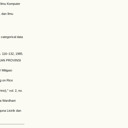
 Ilmu Komputer
. dan Ilmu
r categorical data
p. 116–132, 1985.
RKAN PROVINSI
 Mitigasi
ng on Rice
i),” vol. 2, no.
a Wardhani
una Listrik dan