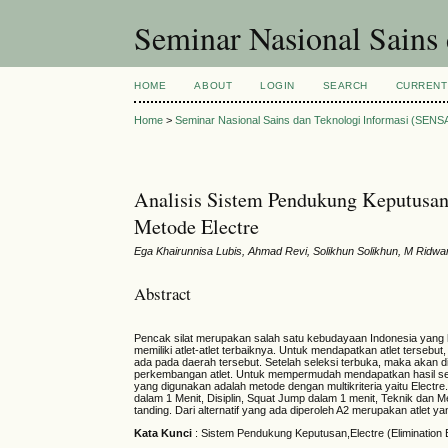
Seminar Nasional Sains
HOME
ABOUT
LOGIN
SEARCH
CURRENT
Home
>
Seminar Nasional Sains dan Teknologi Informasi (SENS
Analisis Sistem Pendukung Keputusan
Metode Electre
Ega Khairunnisa Lubis, Ahmad Revi, Solikhun Solikhun, M Ridwa
Abstract
Pencak silat merupakan salah satu kebudayaan Indonesia yang ha
memiliki atlet-atlet terbaiknya. Untuk mendapatkan atlet terseb
ada pada daerah tersebut. Setelah seleksi terbuka, maka akan 
perkembangan atlet. Untuk mempermudah mendapatkan hasil sele
yang digunakan adalah metode dengan multikriteria yaitu Electr
dalam 1 Menit, Disiplin, Squat Jump dalam 1 menit, Teknik dan Me
tanding. Dari alternatif yang ada diperoleh A2 merupakan atlet yan
Kata Kunci
: Sistem Pendukung Keputusan,Electre (Elimination Et