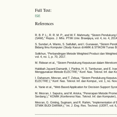
Full Text:
PDF
References
R. B. P. L;, R. R. M. P;, and W. F. Mahmudy, “Sistem Pendukun
(SAW),” Repos. J. Mhs. PTIIK Univ. Brawijaya, vol. 4, no. 4, 2014
S. Sundari, A. Wanto, S. Saifullah, and I. Gunawan, “Sistem
Bidang Ilmu Komputer (Study Kasus di AMIK & STIKOM Tunas Ba
Solikhun, “Perbandingan Metode Weighted Product dan Weighted
vol. 4, no. 1, p. 70, 2017.
M. Ridwan et al., “Sistem Pendukung Keputusan dalam Merek
Habibah Jayanti Damanik, I. Parlina, H. S. Tambunan, and E. 
Menggunakan Metode ELECTRE,” Konf. Nas. Teknol. Inf. dan Komp
I. Dahanum, Mesran, and T. Zebua, “Sistem Pendukung Keputusan
ELECTRE ),” Konf. Nas. Teknol. Inf. dan Komput., vol. 1, no. No
A. Yanie et al., “Web Based Application for Decision Support Sy
M. Mesran, I. Saputra, and M. Ariska, “Penerapan Metode Promet
Serdang ),” KOMIK (Konferensi Nas. Teknol. Inf. dan Komputer), 
Mesran, G. Ginting, Suginam, and R. Rahim, “Implementation of 
STMIK BUDI DARMA ),” Int. J. Eng. Res. Technol. (IJERT, vol. 6,