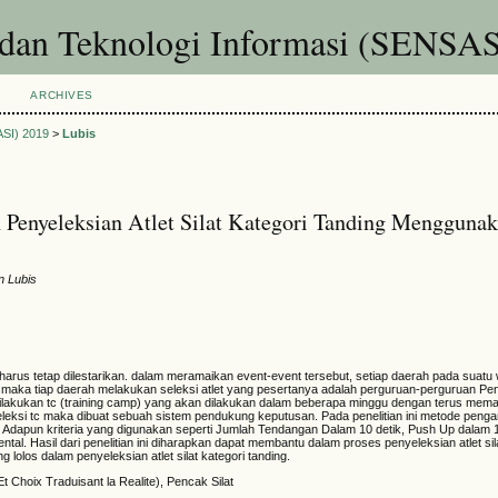
 dan Teknologi Informasi (SENSAS
ARCHIVES
ASI) 2019
>
Lubis
 Penyeleksian Atlet Silat Kategori Tanding Mengguna
n Lubis
rus tetap dilestarikan. dalam meramaikan event-event tersebut, setiap daerah pada suatu w
ut, maka tiap daerah melakukan seleksi atlet yang pesertanya adalah perguruan-perguruan Pe
dilakukan tc (training camp) yang akan dilakukan dalam beberapa minggu dengan terus mem
ksi tc maka dibuat sebuah sistem pendukung keputusan. Pada penelitian ini metode peng
e. Adapun kriteria yang digunakan seperti Jumlah Tendangan Dalam 10 detik, Push Up dalam 1
ntal. Hasil dari penelitian ini diharapkan dapat membantu dalam proses penyeleksian atlet sil
g lolos dalam penyeleksian atlet silat kategori tanding.
 Choix Traduisant la Realite), Pencak Silat