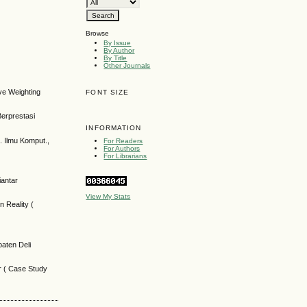
Browse
By Issue
By Author
By Title
Other Journals
ve Weighting
FONT SIZE
erprestasi
INFORMATION
. Ilmu Komput.,
For Readers
For Authors
For Librarians
iantar
View My Stats
 Reality (
.
paten Deli
r ( Case Study