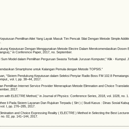
g Keputusan Pemilihan Atlet Yang Layak Masuk Tim Pencak Silat Dengan Metode Simple Additi
.
 Pendukung Keputusan Dengan Menggunakan Metode Electre Dalam Merekomendasikan Dosen B
ngsa),” in Conference Paper, 2017, no. September.
 Sum Model dalam Pemilihan Perguruan Swasta Terbaik Jurusan Komputer,” Klik - Kumpul. J
omendasikan Smartphone untuk Kalangan Pemula dengan Metode TOPSIS.”
Irawan, “Sistem Pendukung Keputusan dalam Seleksi Penyiar Radio Boss FM 102.8 Pematangs
ut., vol. I, pp. 38–44, 2017.
 Pemilihan Internet Service Provider Menerapkan Metode Elimnation and Choice Translation
vember, 2017.
stem with ELECTRE Method,” in Journal of Physics: Conference Series, 2018, vol. 1028, no. 1
hee Ii Pada Sistem Layanan Dan Rujukan Terpadu ( Slrt ) ( Studi Kasus : Dinas Sosial Kabu
vol. I, pp. 276–285, 2017.
Elimination and Choice Expressing Reality ( ELECTRE ) Method in Selecting the Best Lecture
 no. 02, pp. 141–144, 2017.