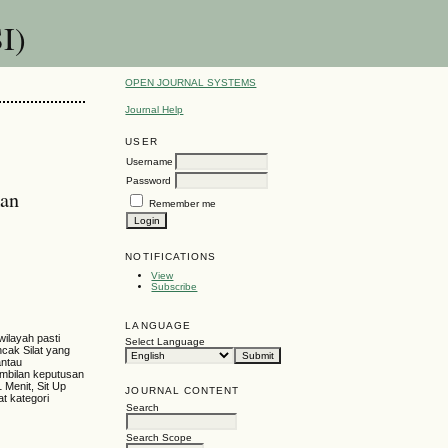
I)
OPEN JOURNAL SYSTEMS
Journal Help
USER
Username
Password
kan
Remember me
NOTIFICATIONS
View
Subscribe
LANGUAGE
ilayah pasti
Select Language
ncak Silat yang
antau
ambilan keputusan
 Menit, Sit Up
JOURNAL CONTENT
at kategori
Search
Search Scope