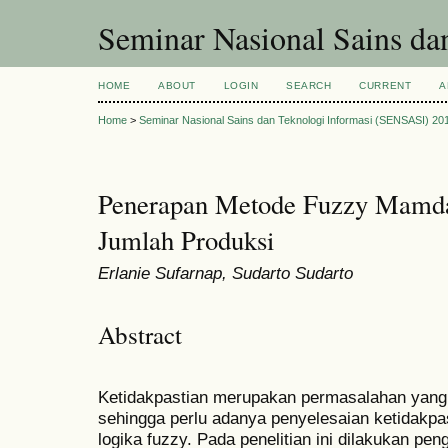
Seminar Nasional Sains d
HOME
ABOUT
LOGIN
SEARCH
CURRENT
A
Home
>
Seminar Nasional Sains dan Teknologi Informasi (SENSASI) 20
Penerapan Metode Fuzzy Mamda
Jumlah Produksi
Erlanie Sufarnap, Sudarto Sudarto
Abstract
Ketidakpastian merupakan permasalahan yang se
sehingga perlu adanya penyelesaian ketidakpa
logika fuzzy. Pada penelitian ini dilakukan p