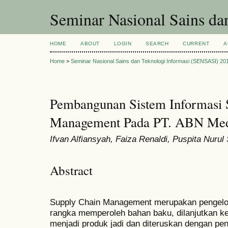
Seminar Nasional Sains d
HOME
ABOUT
LOGIN
SEARCH
CURRENT
A
Home
>
Seminar Nasional Sains dan Teknologi Informasi (SENSASI) 20
Pembangunan Sistem Informasi 
Management Pada PT. ABN Medi
Ifvan Alfiansyah, Faiza Renaldi, Puspita Nurul
Abstract
Supply Chain Management merupakan pengelol
rangka memperoleh bahan baku, dilanjutkan ke
menjadi produk jadi dan diteruskan dengan p