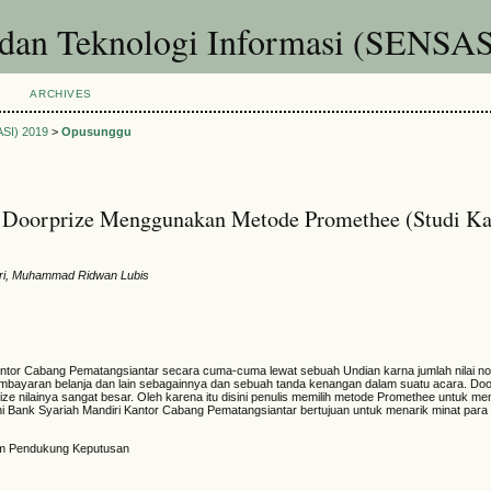
 dan Teknologi Informasi (SENSAS
ARCHIVES
ASI) 2019
>
Opusunggu
 Doorprize Menggunakan Metode Promethee (Studi Ka
ari, Muhammad Ridwan Lubis
Kantor Cabang Pematangsiantar secara cuma-cuma lewat sebuah Undian karna jumlah nilai n
pembayaran belanja dan lain sebagainnya dan sebuah tanda kenangan dalam suatu acara. Do
e nilainya sangat besar. Oleh karena itu disini penulis memilih metode Promethee untuk m
ini Bank Syariah Mandiri Kantor Cabang Pematangsiantar bertujuan untuk menarik minat par
tem Pendukung Keputusan