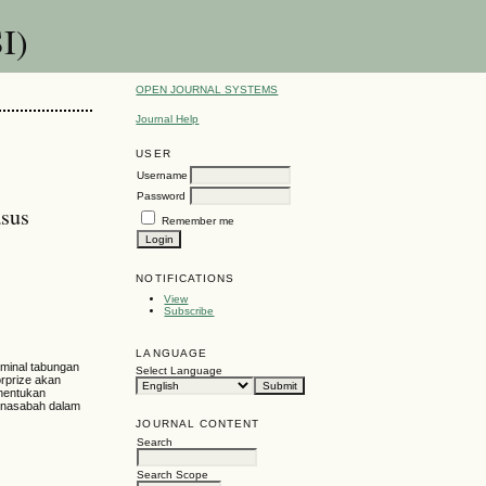
I)
OPEN JOURNAL SYSTEMS
Journal Help
USER
Username
Password
sus
Remember me
NOTIFICATIONS
View
Subscribe
LANGUAGE
ominal tabungan
Select Language
orprize akan
enentukan
a nasabah dalam
JOURNAL CONTENT
Search
Search Scope