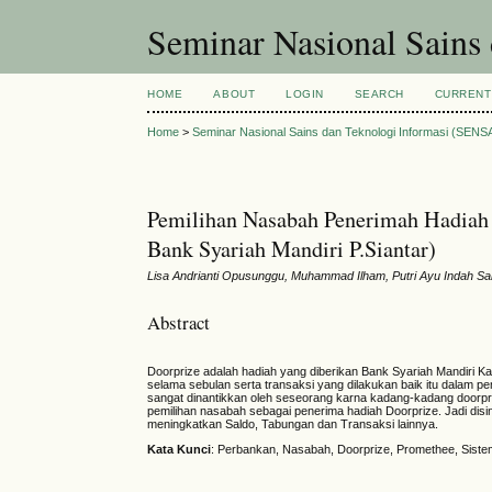
Seminar Nasional Sains
HOME
ABOUT
LOGIN
SEARCH
CURRENT
Home
>
Seminar Nasional Sains dan Teknologi Informasi (SENS
Pemilihan Nasabah Penerimah Hadiah
Bank Syariah Mandiri P.Siantar)
Lisa Andrianti Opusunggu, Muhammad Ilham, Putri Ayu Indah S
Abstract
Doorprize adalah hadiah yang diberikan Bank Syariah Mandiri 
selama sebulan serta transaksi yang dilakukan baik itu dalam 
sangat dinantikkan oleh seseorang karna kadang-kadang doorpriz
pemilihan nasabah sebagai penerima hadiah Doorprize. Jadi dis
meningkatkan Saldo, Tabungan dan Transaksi lainnya.
Kata Kunci
: Perbankan, Nasabah, Doorprize, Promethee, Sis