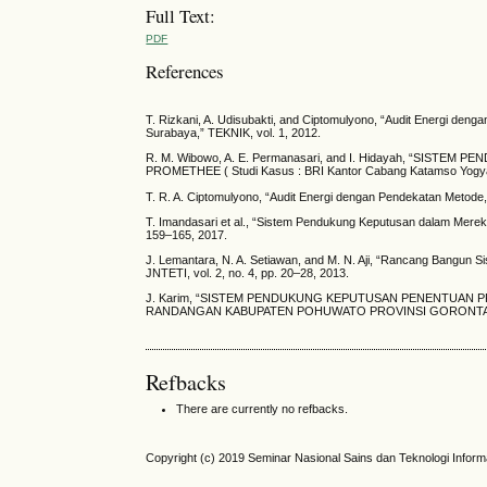
Full Text:
PDF
References
T. Rizkani, A. Udisubakti, and Ciptomulyono, “Audit Energi de
Surabaya,” TEKNIK, vol. 1, 2012.
R. M. Wibowo, A. E. Permanasari, and I. Hidayah, “S
PROMETHEE ( Studi Kasus : BRI Kantor Cabang Katamso Yogyak
T. R. A. Ciptomulyono, “Audit Energi dengan Pendekatan Metode,
T. Imandasari et al., “Sistem Pendukung Keputusan dalam Mere
159–165, 2017.
J. Lemantara, N. A. Setiawan, and M. N. Aji, “Rancang Bangu
JNTETI, vol. 2, no. 4, pp. 20–28, 2013.
J. Karim, “SISTEM PENDUKUNG KEPUTUSAN PENENTUAN
RANDANGAN KABUPATEN POHUWATO PROVINSI GORONTALO,” ILK
Refbacks
There are currently no refbacks.
Copyright (c) 2019 Seminar Nasional Sains dan Teknologi Infor