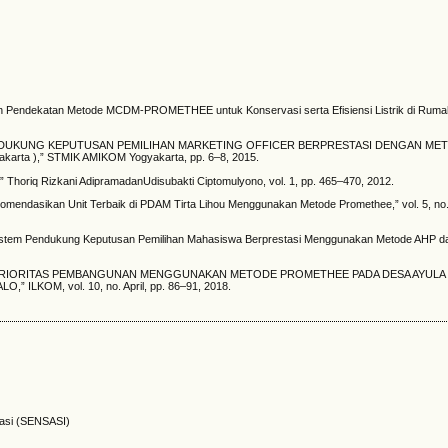
ngan Pendekatan Metode MCDM-PROMETHEE untuk Konservasi serta Efisiensi Listrik di Rumah
ISTEM PENDUKUNG KEPUTUSAN PEMILIHAN MARKETING OFFICER BERPRESTASI DENGAN M
arta ),” STMIK AMIKOM Yogyakarta, pp. 6–8, 2015.
” Thoriq Rizkani AdipramadanUdisubakti Ciptomulyono, vol. 1, pp. 465–470, 2012.
komendasikan Unit Terbaik di PDAM Tirta Lihou Menggunakan Metode Promethee,” vol. 5, no
n Sistem Pendukung Keputusan Pemilihan Mahasiswa Berprestasi Menggunakan Metode AHP d
 PRIORITAS PEMBANGUNAN MENGGUNAKAN METODE PROMETHEE PADA DESA AYULA
OM, vol. 10, no. April, pp. 86–91, 2018.
masi (SENSASI)