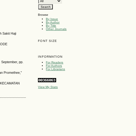
Browse
By Issue
By Author
By Title
Other Journals
 Sakit Haji
FONT SIZE
ETODE
INFORMATION
. September, pp.
For Readers
For Authors
For Librarians
an Promethee,”
 KECAMATAN
View My Stats