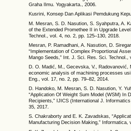
Graha Ilmu. Yogyakarta., 2006.
Kusrini, Konsep Dan Aplikasi Pemdukung Keput
M. Mesran, S. D. Nasution, S. Syahputra, A. K
of the Extended Promethee II in Upgrade Level 
Technol., vol. 4, no. 2, pp. 125–130, 2018.
Mesran, P. Ramadhani, A. Nasution, D. Siregar,
“Implementation of Complex Proportional Asse
Mango Seeds,” Int. J. Sci. Res. Sci. Technol., 
D. O. Madić, M., Gecevska, V., Radovanović, M.
economic analysis of machining processes usi
Eng., vol. 17, no. 2, pp. 79–82, 2014.
D. Handoko, M. Mesran, S. D. Nasution, Y. Yuh
“Application Of Weight Sum Model (WSM) In De
Recipients,” IJICS (International J. Informatics
35, 2017.
S. Chakraborty and E. K. Zavadskas, “Applic
Manufacturing Decision Making,” Informatica, v