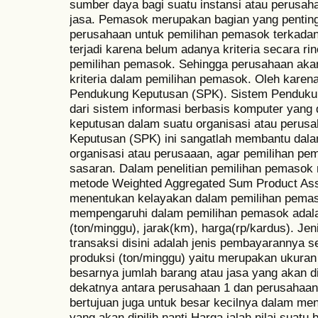
sumber daya bagi suatu instansi atau perusah
jasa. Pemasok merupakan bagian yang penting
perusahaan untuk pemilihan pemasok terkadan
terjadi karena belum adanya kriteria secara r
pemilihan pemasok. Sehingga perusahaan aka
kriteria dalam pemilihan pemasok. Oleh karena 
Pendukung Keputusan (SPK). Sistem Penduku
dari sistem informasi berbasis komputer yang
keputusan dalam suatu organisasi atau perus
Keputusan (SPK) ini sangatlah membantu dala
organisasi atau perusaaan, agar pemilihan pem
sasaran. Dalam penelitian pemilihan pemasok
metode Weighted Aggregated Sum Product A
menentukan kelayakan dalam pemilihan pemaso
mempengaruhi dalam pemilihan pemasok adalah
(ton/minggu), jarak(km), harga(rp/kardus). Jen
transaksi disini adalah jenis pembayarannya se
produksi (ton/minggu) yaitu merupakan ukura
besarnya jumlah barang atau jasa yang akan d
dekatnya antara perusahaan 1 dan perusahaan 
bertujuan juga untuk besar kecilnya dalam m
yang akan dipilih nanti.Harga ialah nilai suatu