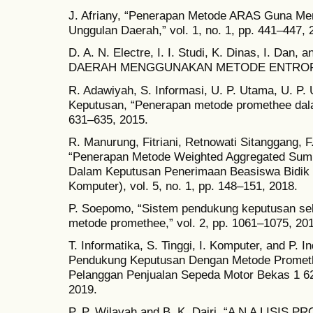
J. Afriany, “Penerapan Metode ARAS Guna M
Unggulan Daerah,” vol. 1, no. 1, pp. 441–447, 
D. A. N. Electre, I. I. Studi, K. Dinas, I. Da
DAERAH MENGGUNAKAN METODE ENTROPY,” vo
R. Adawiyah, S. Informasi, U. P. Utama, U. P. 
Keputusan, “Penerapan metode promethee dala
631–635, 2015.
R. Manurung, Fitriani, Retnowati Sitanggang, F
“Penerapan Metode Weighted Aggregated Sum
Dalam Keputusan Penerimaan Beasiswa Bidik 
Komputer), vol. 5, no. 1, pp. 148–151, 2018.
P. Soepomo, “Sistem pendukung keputusan se
metode promethee,” vol. 2, pp. 1061–1075, 20
T. Informatika, S. Tinggi, I. Komputer, and P. 
Pendukung Keputusan Dengan Metode Promet
Pelanggan Penjualan Sepeda Motor Bekas 1 62,”
2019.
P. P. Wilayah and B. K. Dairi, “A N A LISIS