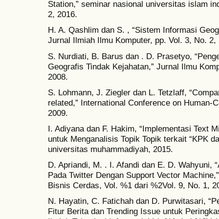
Station,” seminar nasional universitas islam i
2, 2016.
H. A. Qashlim dan S. , “Sistem Informasi Geo
Jurnal Ilmiah Ilmu Komputer, pp. Vol. 3, No. 2,
S. Nurdiati, B. Barus dan . D. Prasetyo, “Pe
Geografis Tindak Kejahatan,” Jurnal Ilmu Komp
2008.
S. Lohmann, J. Ziegler dan L. Tetzlaff, “Compa
related,” International Conference on Human-C
2009.
I. Adiyana dan F. Hakim, “Implementasi Text M
untuk Menganalisis Topik Topik terkait “KPK d
universitas muhammadiyah, 2015.
D. Apriandi, M. . I. Afandi dan E. D. Wahyuni, 
Pada Twitter Dengan Support Vector Machine,”
Bisnis Cerdas, Vol. %1 dari %2Vol. 9, No. 1, 2
N. Hayatin, C. Fatichah dan D. Purwitasari, 
Fitur Berita dan Trending Issue untuk Peringk