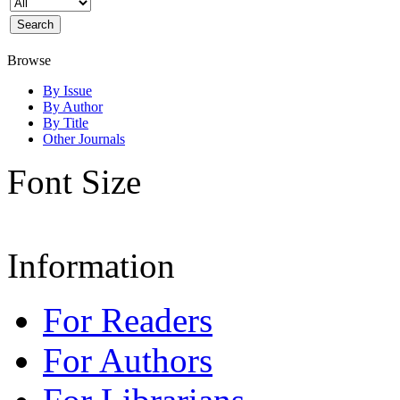
Browse
By Issue
By Author
By Title
Other Journals
Font Size
Information
For Readers
For Authors