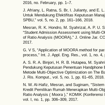
2016, no. February, pp. 1–7.
J. Afriany, L. Ratna, S. Br, I. Julianty, and 
Untuk Mendukung Efektifitas Keputusan Mana
SPBU,” vol. 5, no. 2, pp. 161–166, 2018.
Mesran, R. K. Hondro, M. Syahrizal, A. P. U. 
“Student Admission Assessment using Multi-Ob
of Ratio Analysis (MOORA),” J. Online Jar. COT
2017.
G. V S, “Application of MOORA method for para
process,” Int. J. Appl. Eng. Res., vol. 1, no. 4
A. S. R. A. Binjori, H. R. B. Hutapea, M. Syahr
Pendukung Keputusan Penentuan Handphone 
Metode Multi-Objective Optimization on The Ba
J. Ris. Komput., vol. 5, no. 1, pp. 61–65, 2018.
N. W. Al-Hafiz, Mesran, and Suginam, “Sist
Kredit Pemilikan Rumah Menerapkan Multi-Obje
Ratio Analysis ( Moora ),” KOMIK (Konferensi 
vol. I, no. 1, pp. 306–309, 2017.