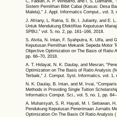
C. Fadlan, A. P. Windarto, and I. S. Damani
Sistem Pemilihan Bibit Cabai (Kasus: Desa B
Malela),” J. Appl. Informatics Comput., vol. 3, 
J. Afriany, L. Ratna, S. Br, I. Julianty, and 
Untuk Mendukung Efektifitas Keputusan Mana
SPBU,” vol. 5, no. 2, pp. 161–166, 2018.
S. Alvita, N. Intan, F. Syahputra, K. Ulfa, and
Keputusan Pemilihan Mekanik Sepeda Motor T
Objective Optimization on The Basis of Ratio A
pp. 66–70, 2018.
A. T. Hidayat, N. K. Daulay, and Mesran, “Pen
Optimization on The Basis of Ratio Analysis
Terbaik,” J. Comput. Syst. Informatics, vol. 1,
N. K. Daulay, B. Intan, and M. Irvai, “Comp
Methods in Providing Single Tuition Scholarship
Informatics Comput. Sci., vol. 5, no. 1, pp. 84
A. Muharsyah, S. R. Hayati, M. I. Setiawan, H
Pendukung Keputusan Penerimaan Jurnalis Men
Optimization On The Basis Of Ratio Analysis (