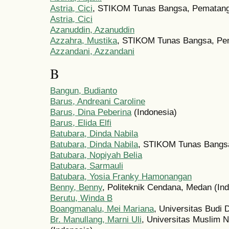
Astria, Cici
, STIKOM Tunas Bangsa, Pematangs
Astria, Cici
Azanuddin, Azanuddin
Azzahra, Mustika
, STIKOM Tunas Bangsa, Pem
Azzandani, Azzandani
B
Bangun, Budianto
Barus, Andreani Caroline
Barus, Dina Peberina
(Indonesia)
Barus, Elida Elfi
Batubara, Dinda Nabila
Batubara, Dinda Nabila
, STIKOM Tunas Bangsa
Batubara, Nopiyah Belia
Batubara, Sarmauli
Batubara, Yosia Franky Hamonangan
Benny, Benny
, Politeknik Cendana, Medan (In
Berutu, Winda B
Boangmanalu, Mei Mariana
, Universitas Budi
Br. Manullang, Marni Uli
, Universitas Muslim 