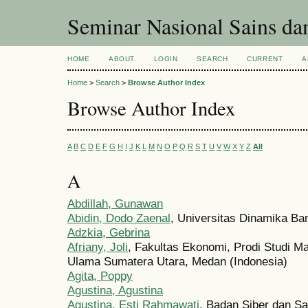
Seminar Nasional Sains d
HOME
ABOUT
LOGIN
SEARCH
CURRENT
A
Home
>
Search
>
Browse Author Index
Browse Author Index
A
B
C
D
E
F
G
H
I
J
K
L
M
N
O
P
Q
R
S
T
U
V
W
X
Y
Z
All
A
Abdillah, Gunawan
Abidin, Dodo Zaenal
, Universitas Dinamika Ba
Adzkia, Gebrina
Afriany, Joli
, Fakultas Ekonomi, Prodi Studi M
Ulama Sumatera Utara, Medan (Indonesia)
Agita, Poppy
Agustina, Agustina
Agustina, Esti Rahmawati
, Badan Siber dan Sa