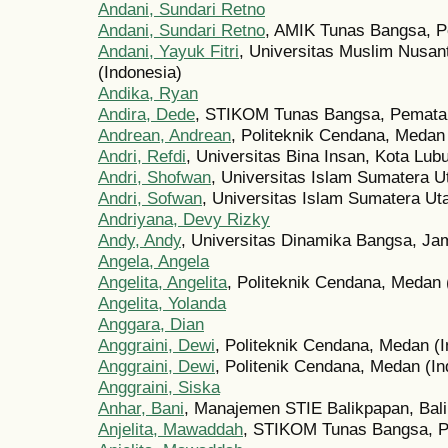
Andani, Sundari Retno
Andani, Sundari Retno
, AMIK Tunas Bangsa, P
Andani, Yayuk Fitri
, Universitas Muslim Nusan
(Indonesia)
Andika, Ryan
Andira, Dede
, STIKOM Tunas Bangsa, Pematan
Andrean, Andrean
, Politeknik Cendana, Medan
Andri, Refdi
, Universitas Bina Insan, Kota Lub
Andri, Shofwan
, Universitas Islam Sumatera U
Andri, Sofwan
, Universitas Islam Sumatera Ut
Andriyana, Devy Rizky
Andy, Andy
, Universitas Dinamika Bangsa, Jam
Angela, Angela
Angelita, Angelita
, Politeknik Cendana, Medan 
Angelita, Yolanda
Anggara, Dian
Anggraini, Dewi
, Politeknik Cendana, Medan (
Anggraini, Dewi
, Politenik Cendana, Medan (In
Anggraini, Siska
Anhar, Bani
, Manajemen STIE Balikpapan, Bali
Anjelita, Mawaddah
, STIKOM Tunas Bangsa, Pe