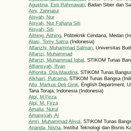
Agustina, Esti Rahmawati
, Badan Siber dan Sa
Aini, Zahriatul
Aisyah, Nur
Aisyah, Nur Fahana Siti
Aisyah, Siti
Aithing, Aithing
, Politeknik Cendana, Medan (I
Alasi, Tomy Satria
(Indonesia)
Alfarizhi, Muhammad Salman
, Universitas Bu
Alfarizi, Muhammad
Alfarizi, Muhammad Iqbal
, STIKOM Tunas Bang
Alfiansyah, Ifvan
Alfionita, Dila Maudina
, STIKOM Tunas Bangsa,
Alkhairi, Putrama
, STIKOM Tunas Bangsa (Ind
Allo, Markus Deli Girik
, English Department, Un
Tana Toraja, Indonesia (Indonesia)
Alpi, M Firza
Alpi, M. Firza
Amalia, Nurul
Amansyah, Al
Amri, Muhammad Aliyul
, STIKOM Tunas Bangsa
Ananda, Nisha
, Institut Teknologi dan Bisnis 