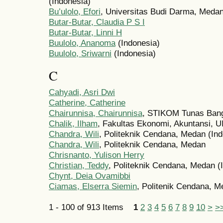
(Indonesia)
Bu’ulolo, Efori
, Universitas Budi Darma, Medan
Butar-Butar, Claudia P S I
Butar-Butar, Linni H
Buulolo, Ananoma
(Indonesia)
Buulolo, Sriwarni
(Indonesia)
C
Cahyadi, Asri Dwi
Catherine, Catherine
Chairunnisa, Chairunnisa
, STIKOM Tunas Bang
Chalik, Ilham
, Fakultas Ekonomi, Akuntansi, U
Chandra, Wili
, Politeknik Cendana, Medan (Ind
Chandra, Wili
, Politeknik Cendana, Medan
Chrisnanto, Yulison Herry
Christian, Teddy
, Politeknik Cendana, Medan (
Chynt, Deia Ovamibbi
Ciamas, Elserra Siemin
, Politenik Cendana, M
1 - 100 of 913 Items
1
2
3
4
5
6
7
8
9
10
>
>