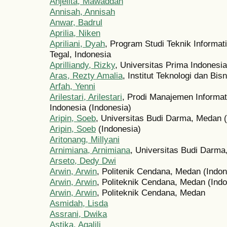
Anjelita, Mawaddah
Annisah, Annisah
Anwar, Badrul
Aprilia, Niken
Apriliani, Dyah
, Program Studi Teknik Informat
Tegal, Indonesia
Aprilliandy, Rizky
, Universitas Prima Indonesia
Aras, Rezty Amalia
, Institut Teknologi dan Bis
Arfah, Yenni
Arilestari, Arilestari
, Prodi Manajemen Informat
Indonesia (Indonesia)
Aripin, Soeb
, Universitas Budi Darma, Medan (
Aripin, Soeb
(Indonesia)
Aritonang, Millyani
Arnimiana, Arnimiana
, Universitas Budi Darma
Arseto, Dedy Dwi
Arwin, Arwin
, Politenik Cendana, Medan (Indon
Arwin, Arwin
, Politeknik Cendana, Medan (Indo
Arwin, Arwin
, Politeknik Cendana, Medan
Asmidah, Lisda
Assrani, Dwika
Astika, Aqalili