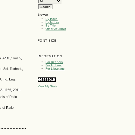
Browse
By Issue
By Author
By Title
Other Journals
FONT SIZE
INFORMATION
 SPBU,” vol. 5,
For Readers
For Authors
. Sci. Technol.,
For Librarians
. Ind. Eng.
View My Stats
155–1166, 2011.
sis of Ratio
s of Ratio