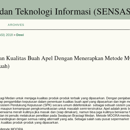
 dan Teknologi Informasi (SENSAS
ARCHIVES
ASI) 2018
>
Dewi
tuan Kualitas Buah Apel Dengan Menerapkan Metode
uah)
gi Medan untuk menjaga kualitas produk-produk terbaik yang dipasarkan. Dengan penjabar
hadap pengambilan keputusan dalam penentuan kualitas buah apel yang dipasarkan dan ingi
 sistem Pendukung Keputusan (SPK) secara umum didefenisikan sebagai sebuah sistem 
pun kemampuan pengkomunikasian untuk masalah semi-terstruktur. Apel adalah jenis b
berwarna merah kulitnya jika masak dan (siap dimakan), namun bisa juga kulitnya berwarna h
itian ini penulis melakukan penelitian pada Swalayan Brastagi Medan. Metode MOORA memb
erandingkan dengan semua rating alternatif yang ada. Sebagai salah satu pusat sepermarket
kualitas produk-produk yang dipasarkan.
l, Metode MOORA