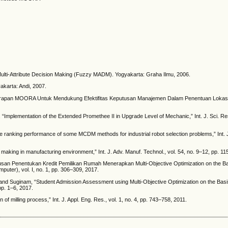
Multi-Attribute Decision Making (Fuzzy MADM). Yogyakarta: Graha Ilmu, 2006.
akarta: Andi, 2007.
, “Penerapan MOORA Untuk Mendukung Efektifitas Keputusan Manajemen Dalam Penentuan Lokasi
 “Implementation of the Extended Promethee II in Upgrade Level of Mechanic,” Int. J. Sci. Res
e ranking performance of some MCDM methods for industrial robot selection problems,” Int. J
aking in manufacturing environment,” Int. J. Adv. Manuf. Technol., vol. 54, no. 9–12, pp. 1
san Penentukan Kredit Pemilikan Rumah Menerapkan Multi-Objective Optimization on the Ba
puter), vol. I, no. 1, pp. 306–309, 2017.
 and Suginam, “Student Admission Assessment using Multi-Objective Optimization on the Basi
pp. 1–6, 2017.
f milling process,” Int. J. Appl. Eng. Res., vol. 1, no. 4, pp. 743–758, 2011.