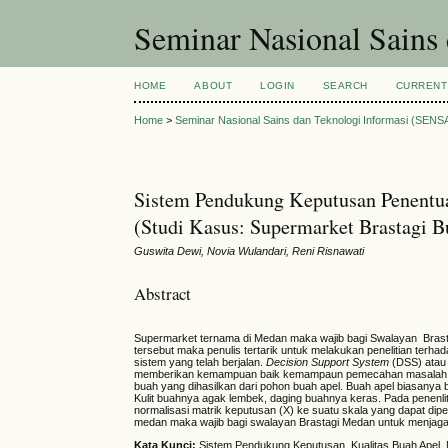
Seminar Nasional Sains
HOME
ABOUT
LOGIN
SEARCH
CURRENT
Home
>
Seminar Nasional Sains dan Teknologi Informasi (SENS
Sistem Pendukung Keputusan Penen
(Studi Kasus: Supermarket Brastagi B
Guswita Dewi, Novia Wulandari, Reni Risnawati
Abstract
Supermarket ternama di Medan maka wajib bagi Swalayan Brasta
tersebut maka penulis tertarik untuk melakukan penelitian ter
sistem yang telah berjalan.
Decision
Support
System
(DSS) atau
memberikan kemampuan baik kemampaun pemecahan masalah mau
buah yang dihasilkan dari pohon buah apel. Buah apel biasanya 
Kulit buahnya agak lembek, daging buahnya keras. Pada penenl
normalisasi matrik keputusan (X) ke suatu skala yang dapat dip
medan maka wajib bagi swalayan Brastagi Medan untuk menjaga 
Kata
K
unci:
Sistem Pendukung Keputusan, Kualitas Buah Ape