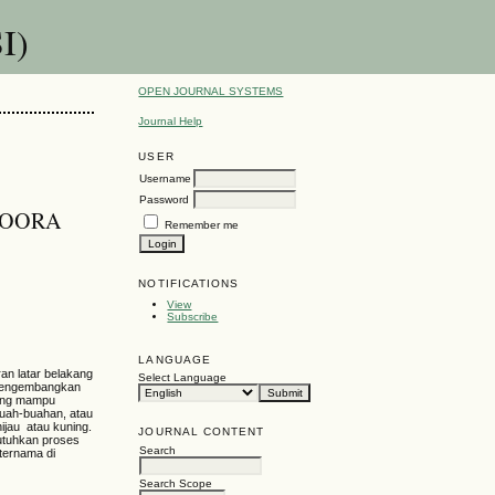
I)
OPEN JOURNAL SYSTEMS
Journal Help
USER
Username
Password
 MOORA
Remember me
NOTIFICATIONS
View
Subscribe
LANGUAGE
an latar belakang
Select Language
n mengembangkan
yang mampu
uah-buahan, atau
ijau atau kuning.
JOURNAL CONTENT
utuhkan proses
Search
 ternama di
Search Scope