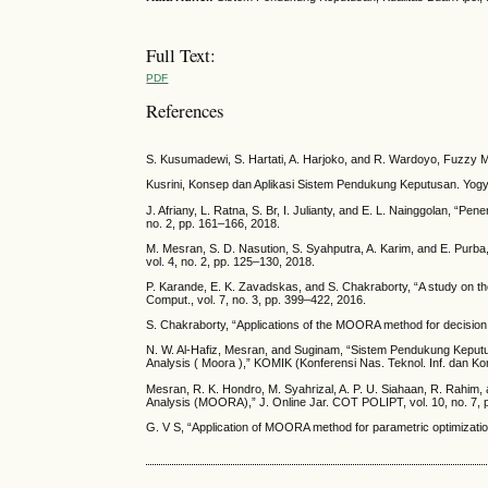
Full Text:
PDF
References
S. Kusumadewi, S. Hartati, A. Harjoko, and R. Wardoyo, Fuzzy 
Kusrini, Konsep dan Aplikasi Sistem Pendukung Keputusan. Yogy
J. Afriany, L. Ratna, S. Br, I. Julianty, and E. L. Nainggolan
no. 2, pp. 161–166, 2018.
M. Mesran, S. D. Nasution, S. Syahputra, A. Karim, and E. Purba,
vol. 4, no. 2, pp. 125–130, 2018.
P. Karande, E. K. Zavadskas, and S. Chakraborty, “A study on th
Comput., vol. 7, no. 3, pp. 399–422, 2016.
S. Chakraborty, “Applications of the MOORA method for decision m
N. W. Al-Hafiz, Mesran, and Suginam, “Sistem Pendukung Keputu
Analysis ( Moora ),” KOMIK (Konferensi Nas. Teknol. Inf. dan Kom
Mesran, R. K. Hondro, M. Syahrizal, A. P. U. Siahaan, R. Rahim,
Analysis (MOORA),” J. Online Jar. COT POLIPT, vol. 10, no. 7, 
G. V S, “Application of MOORA method for parametric optimization o