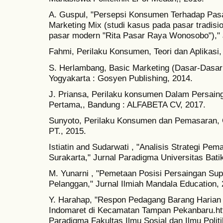
A. Guspul, "Persepsi Konsumen Terhadap Pasa
Marketing Mix (studi kasus pada pasar tradis
pasar modern "Rita Pasar Raya Wonosobo")," J
Fahmi, Perilaku Konsumen, Teori dan Aplikas
S. Herlambang, Basic Marketing (Dasar-Dasa
Yogyakarta : Gosyen Publishing, 2014.
J. Priansa, Perilaku konsumen Dalam Persain
Pertama,, Bandung : ALFABETA CV, 2017.
Sunyoto, Perilaku Konsumen dan Pemasaran
PT., 2015.
Istiatin and Sudarwati , "Analisis Strategi Pem
Surakarta," Jurnal Paradigma Universitas Bati
M. Yunarni , "Pemetaan Posisi Persaingan Su
Pelanggan," Jurnal Ilmiah Mandala Education, 
Y. Harahap, "Respon Pedagang Barang Harian T
Indomaret di Kecamatan Tampan Pekanbaru.https
Paradigma Fakultas Ilmu Sosial dan Ilmu Politi