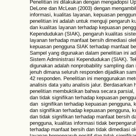
Penelitian ini dilakukan dengan mengadopsi U
DeLone dan McLean (2003) dengan mengambil va
informasi, kualitas layanan, kepuasan penggun
penelitian ini adalah untuk menguji pengaruh ku
dan kualitas layanan terhadap kepuasan pengg
Kependudukan (SIAK), pengaruh kualitas sistem
layanan terhadap manfaat bersih dimediasi o
kepuasan pengguna SIAK terhadap manfaat b
Sampel yang digunakan dalam penelitian ini 
Sistem Administrasi Kependudukan (SIAK). Te
digunakan adalah nonprobability sampling da
jenuh dimana seluruh responden dijadikan samp
42 responden. Penelitian ini menggunakan metod
analisis data yaitu analisis jalur. Berdasarkan ha
penelitian membuktikan bahwa secara parsial, 
dan tidak signifikan terhadap kepuasan penggu
dan signifikan terhadap kepuasan pengguna, ku
dan signifikan terhadap kepuasan pengguna, ku
dan tidak signifikan terhadap manfaat bersih d
pengguna, kualitas informasi tidak berpengaruh 
terhadap manfaat bersih dan tidak dimediasi o
layanan berpengaruh positif dan tidak signifik