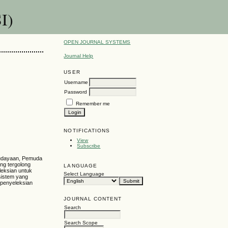
I)
OPEN JOURNAL SYSTEMS
Journal Help
USER
Username
Password
Remember me
NOTIFICATIONS
View
Subscribe
budayaan, Pemuda
ng tergolong
LANGUAGE
leksian untuk
Select Language
sistem yang
 penyeleksian
JOURNAL CONTENT
Search
Search Scope