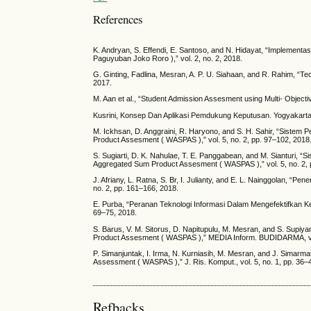
References
K. Andryan, S. Effendi, E. Santoso, and N. Hidayat, “Implemen
Paguyuban Joko Roro ),” vol. 2, no. 2, 2018.
G. Ginting, Fadlina, Mesran, A. P. U. Siahaan, and R. Rahim, “Te
2017.
M. Aan et al., “Student Admission Assesment using Multi- Object
Kusrini, Konsep Dan Aplikasi Pemdukung Keputusan. Yogyakarta:
M. Ickhsan, D. Anggraini, R. Haryono, and S. H. Sahir, “Sis
Product Assesment ( WASPAS ),” vol. 5, no. 2, pp. 97–102, 2018
S. Sugiarti, D. K. Nahulae, T. E. Panggabean, and M. Sianturi
Aggregated Sum Product Assesment ( WASPAS ),” vol. 5, no. 2, 
J. Afriany, L. Ratna, S. Br, I. Julianty, and E. L. Nainggolan
no. 2, pp. 161–166, 2018.
E. Purba, “Peranan Teknologi Informasi Dalam Mengefektifkan Ke
69–75, 2018.
S. Barus, V. M. Sitorus, D. Napitupulu, M. Mesran, and S. Su
Product Assesment ( WASPAS ),” MEDIA Inform. BUDIDARMA, vol.
P. Simanjuntak, I. Irma, N. Kurniasih, M. Mesran, and J. Sima
Assessment ( WASPAS ),” J. Ris. Komput., vol. 5, no. 1, pp. 36–
Refbacks