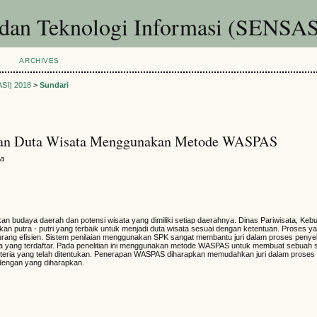
 dan Teknologi Informasi (SENSAS
ARCHIVES
ASI) 2018
>
Sundari
ihan Duta Wisata Menggunakan Metode WASPAS
ra
 budaya daerah dan potensi wisata yang dimiliki setiap daerahnya. Dinas Pariwisata, Ke
n putra - putri yang terbaik untuk menjadi duta wisata sesuai dengan ketentuan. Proses ya
urang efisien. Sistem penilaian menggunakan SPK sangat membantu juri dalam proses penye
nya yang terdaftar. Pada penelitian ini menggunakan metode WASPAS untuk membuat sebuah 
iteria yang telah ditentukan. Penerapan WASPAS diharapkan memudahkan juri dalam proses
i dengan yang diharapkan.