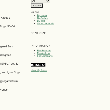
Browse
By Issue
 Kasus :
By Author
By Title
Other Journals
 8, pp. 58–64,
FONT SIZE
INFORMATION
regated Sum
For Readers
For Authors
 Weighted
For Librarians
 SPBU,” vol. 5,
View My Stats
ol. 2, no. 3, pp.
Aggregated Sum
Product