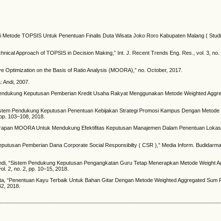
tasi Metode TOPSIS Untuk Penentuan Finalis Duta Wisata Joko Roro Kabupaten Malang ( Studi
chnical Approach of TOPSIS in Decision Making,” Int. J. Recent Trends Eng. Res., vol. 3, no.
ive Optimization on the Basis of Ratio Analysis (MOORA),” no. October, 2017.
 Andi, 2007.
tem Pendukung Keputusan Pemberian Kredit Usaha Rakyat Menggunakan Metode Weighted Agg
.
, “Sistem Pendukung Keputusan Penentuan Kebijakan Strategi Promosi Kampus Dengan Metode
pp. 103–108, 2018.
, “Penerapan MOORA Untuk Mendukung Efektifitas Keputusan Manajemen Dalam Penentuan Lokasi
putusan Pemberian Dana Corporate Social Responsibilty ( CSR ),” Media Inform. Budidarma, v
piyandi, “Sistem Pendukung Keputusan Pengangkatan Guru Tetap Menerapkan Metode Weight 
 2, no. 2, pp. 10–15, 2018.
rmata, “Penentuan Kayu Terbaik Untuk Bahan Gitar Dengan Metode Weighted Aggregated Sum 
42, 2018.