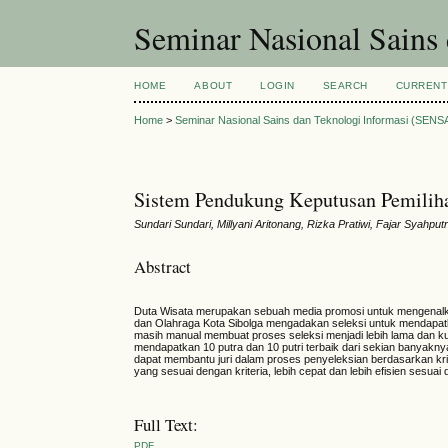
Seminar Nasional Sains
HOME
ABOUT
LOGIN
SEARCH
CURRENT
Home
>
Seminar Nasional Sains dan Teknologi Informasi (SENS
Sistem Pendukung Keputusan Pemil
Sundari Sundari, Millyani Aritonang, Rizka Pratiwi, Fajar Syahput
Abstract
Duta Wisata merupakan sebuah media promosi untuk mengenalkan
dan Olahraga Kota Sibolga mengadakan seleksi untuk mendapatka
masih manual membuat proses seleksi menjadi lebih lama dan k
mendapatkan 10 putra dan 10 putri terbaik dari sekian banyak
dapat membantu juri dalam proses penyeleksian berdasarkan kr
yang sesuai dengan kriteria, lebih cepat dan lebih efisien sesua
Full Text:
PDF