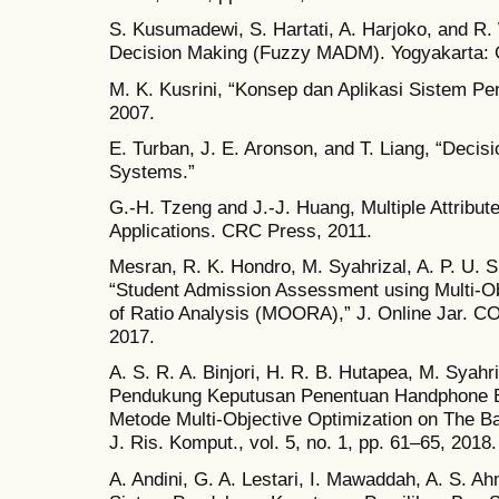
S. Kusumadewi, S. Hartati, A. Harjoko, and R.
Decision Making (Fuzzy MADM). Yogyakarta: G
M. K. Kusrini, “Konsep dan Aplikasi Sistem P
2007.
E. Turban, J. E. Aronson, and T. Liang, “Decis
Systems.”
G.-H. Tzeng and J.-J. Huang, Multiple Attribu
Applications. CRC Press, 2011.
Mesran, R. K. Hondro, M. Syahrizal, A. P. U. 
“Student Admission Assessment using Multi-Ob
of Ratio Analysis (MOORA),” J. Online Jar. COT
2017.
A. S. R. A. Binjori, H. R. B. Hutapea, M. Syahr
Pendukung Keputusan Penentuan Handphone 
Metode Multi-Objective Optimization on The Ba
J. Ris. Komput., vol. 5, no. 1, pp. 61–65, 2018.
A. Andini, G. A. Lestari, I. Mawaddah, A. S. 