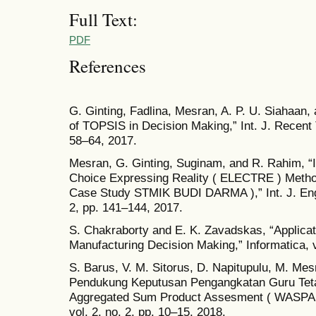
Full Text:
PDF
References
G. Ginting, Fadlina, Mesran, A. P. U. Siahaan
of TOPSIS in Decision Making,” Int. J. Recent T
58–64, 2017.
Mesran, G. Ginting, Suginam, and R. Rahim, “I
Choice Expressing Reality ( ELECTRE ) Method 
Case Study STMIK BUDI DARMA ),” Int. J. Eng.
2, pp. 141–144, 2017.
S. Chakraborty and E. K. Zavadskas, “Applic
Manufacturing Decision Making,” Informatica, v
S. Barus, V. M. Sitorus, D. Napitupulu, M. Mes
Pendukung Keputusan Pengangkatan Guru Tet
Aggregated Sum Product Assesment ( WASPA
vol. 2, no. 2, pp. 10–15, 2018.